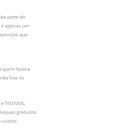
ebe parte do
ão é apenas um
serviços que
a quem busca
nda fixa no
X e TED/DOC,
 saques gratuitos
m custos