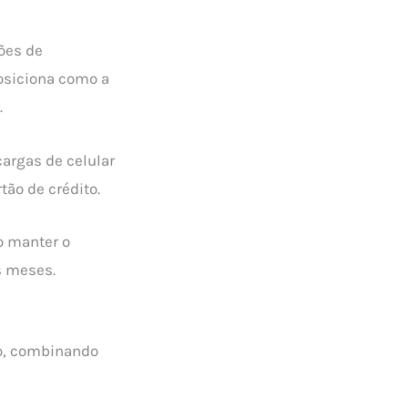
ões de
osiciona como a
.
argas de celular
tão de crédito.
o manter o
s meses.
co, combinando