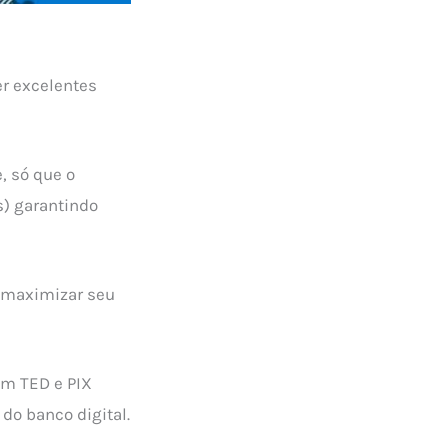
er excelentes
, só que o
) garantindo
 maximizar seu
em TED e PIX
 do banco digital.