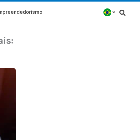
mpreendedorismo
is: