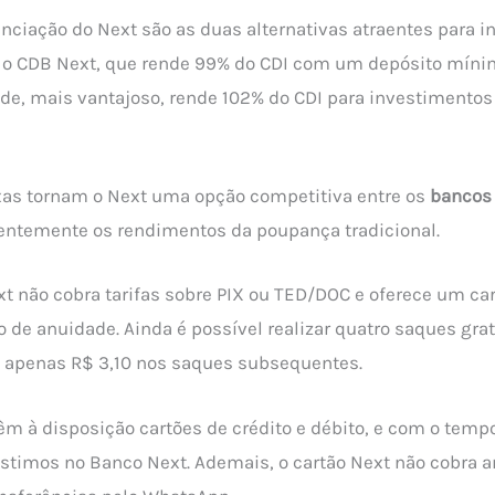
enciação do Next são as duas alternativas atraentes para in
 o CDB Next, que rende 99% do CDI com um depósito mínim
ade, mais vantajoso, rende 102% do CDI para investiment
xas tornam o Next uma opção competitiva entre os
bancos 
entemente os rendimentos da poupança tradicional.
xt não cobra tarifas sobre PIX ou TED/DOC e oferece um car
o de anuidade. Ainda é possível realizar quatro saques gr
e apenas R$ 3,10 nos saques subsequentes.
têm à disposição cartões de crédito e débito, e com o tem
timos no Banco Next. Ademais, o cartão Next não cobra a