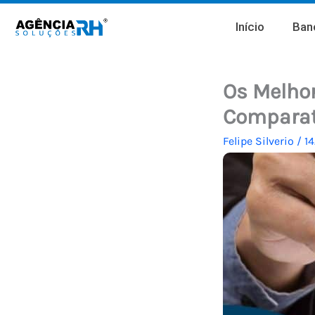
Ir
Início
Banc
para
o
conteúdo
Os Melhor
Comparat
Felipe Silverio
/
1