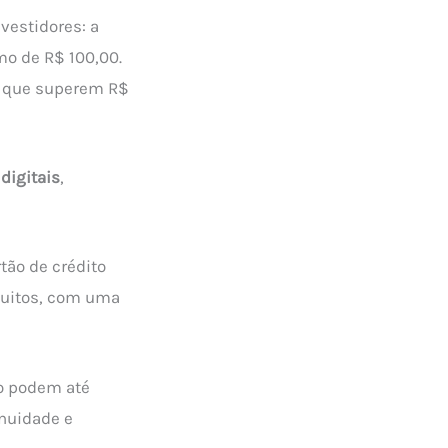
vestidores: a
o de R$ 100,00.
os que superem R$
digitais
,
tão de crédito
atuitos, com uma
po podem até
nuidade e