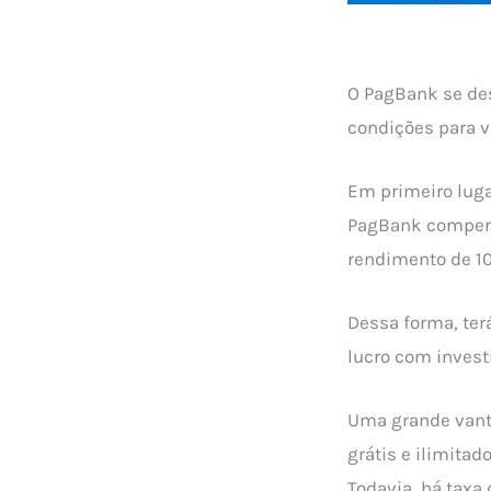
O PagBank se de
condições para v
Em primeiro luga
PagBank compens
rendimento de 10
Dessa forma, te
lucro com invest
Uma grande vanta
grátis e ilimitad
Todavia, há taxa 