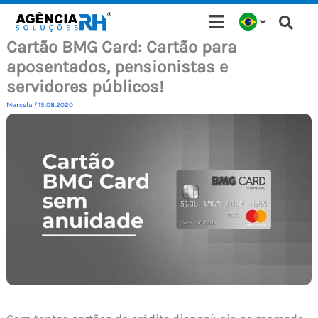
Ir
para
Cartão BMG Card: Cartão para
o
aposentados, pensionistas e
conteúdo
servidores públicos!
Marcela
/
15.08.2020