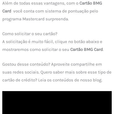
Além de todas essas vantagens, com o
Cartão BMG
Card
você conta com sistema de pontuação pelo
programa Mastercard surpreenda.
Como solicitar o seu cartão?
A solicitação é muito fácil, clique no botão abaixo e
mostraremos como solicitar o seu
Cartão BMG Card
.
Gostou desse conteúdo? Aproveite compartilhe em
suas redes sociais. Quero saber mais sobre esse tipo de
cartão de crédito? Leia os conteúdos de nosso blog.