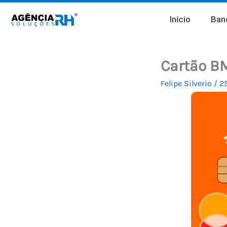
Ir
Início
Banc
para
o
conteúdo
Cartão BM
Felipe Silverio
/
2