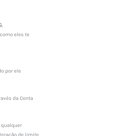
G
,
 como eles te
o por ele
ravés da Conta
a qualquer
teração de limite