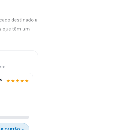
cado destinado a
as que têm um
ro:
s
★★★★★
AR CARTÃO »