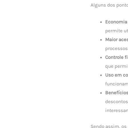
Alguns dos ponto
Economia 
permite ut
Maior aces
processos 
Controle f
que permi
Uso em co
funcionam 
Benefícios
descontos
interessan
Sendo assim, os