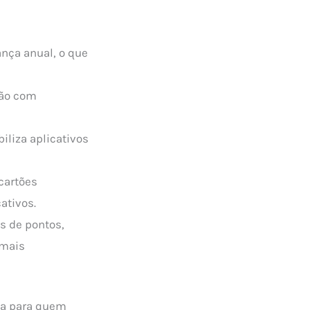
nça anual, o que
tão com
iliza aplicativos
cartões
ativos.
s de pontos,
 mais
ca para quem