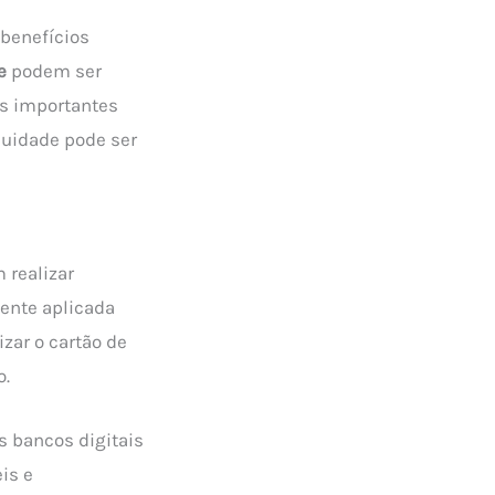
 benefícios
e
podem ser
es importantes
nuidade pode ser
 realizar
ente aplicada
izar o cartão de
o.
 bancos digitais
is e