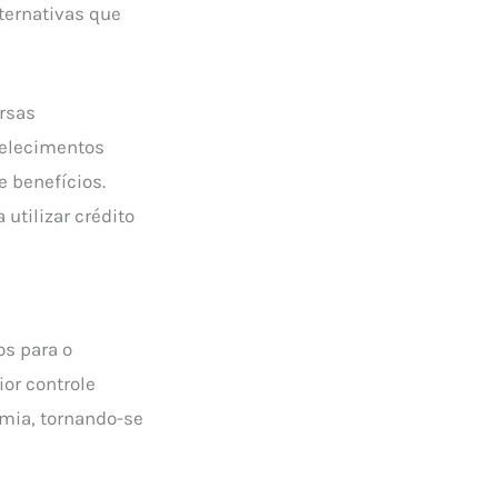
ternativas que
rsas
belecimentos
e benefícios.
utilizar crédito
os para o
or controle
omia, tornando-se