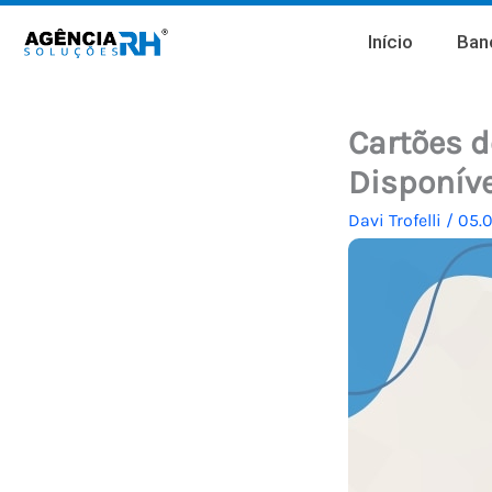
Ir
Início
Banc
para
o
conteúdo
Cartões d
Disponív
Davi Trofelli
/
05.