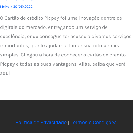
Meiva
/
30/05/2022
O Cartão de crédito Picpay foi uma inovação dentre os
digitais do mercado, entregando um serviço de
excelência, onde consegue ter acesso a diversos serviços
importantes, que te ajudam a tornar sua rotina mais
simples. Chegou a hora de conhecer o cartão de crédito
Picpay e todas as suas vantagens. Aliás, saiba que verá
aqui
Política de Privacidade
|
Termos e Condições