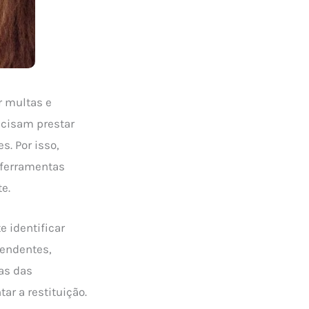
r multas e
ecisam prestar
s. Por isso,
 ferramentas
e.
 identificar
pendentes,
as das
ar a restituição.