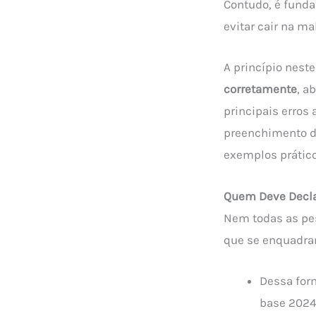
Contudo, é funda
evitar cair na ma
A princípio nest
corretamente
, a
principais erros 
preenchimento da
exemplos prático
Quem Deve Decla
Nem todas as pes
que se enquadra
Dessa for
base 2024