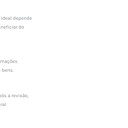
a ideal depende
neficiar do
ormações
 bens.
pós a revisão,
ral.