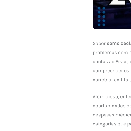
Saber
como decl
problemas com a 
contas ao Fisco, 
compreender os r
corretas facilita
Além disso, ent
oportunidades de
despesas médica
categorias que p