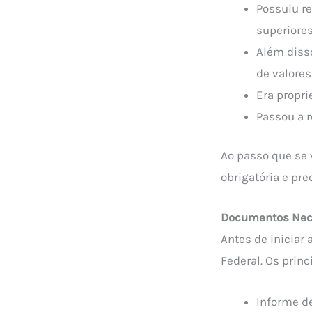
Possuiu re
superiores
Além disso
de valores
Era propri
Passou a r
Ao passo que se 
obrigatória e pre
Documentos Nece
Antes de iniciar
Federal. Os prin
Informe d