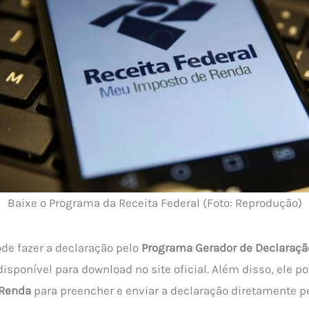
Baixe o Programa da Receita Federal (Foto: Reprodução)
ode fazer a declaração pelo
Programa Gerador de Declaraçã
 disponível para download no site oficial. Além disso, ele po
 Renda
para preencher e enviar a declaração diretamente pe