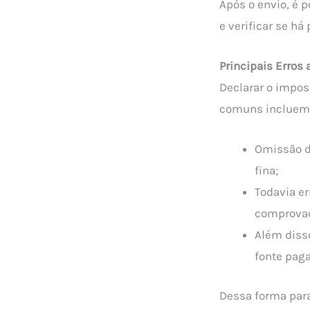
Após o envio, é 
e verificar se há
Principais Erros
Declarar o impos
comuns incluem
Omissão d
fina;
Todavia e
comprovad
Além diss
fonte pag
Dessa forma para 