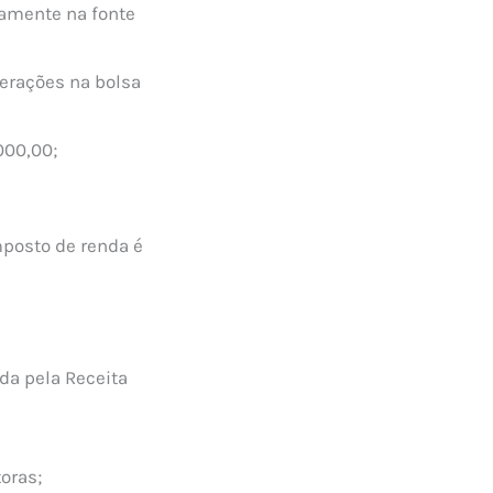
vamente na fonte
perações na bolsa
000,00;
mposto de renda é
ida pela Receita
oras;