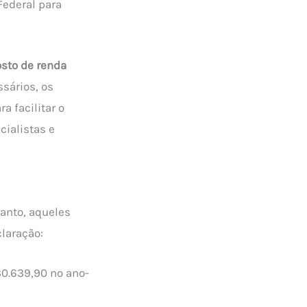
Federal para
sto de renda
sários, os
a facilitar o
cialistas e
anto, aqueles
laração:
30.639,90 no ano-