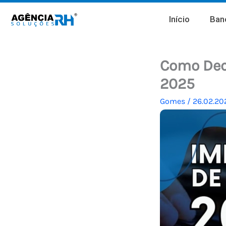
Ir
Início
Banc
para
o
conteúdo
Como Dec
2025
Gomes
/
26.02.20