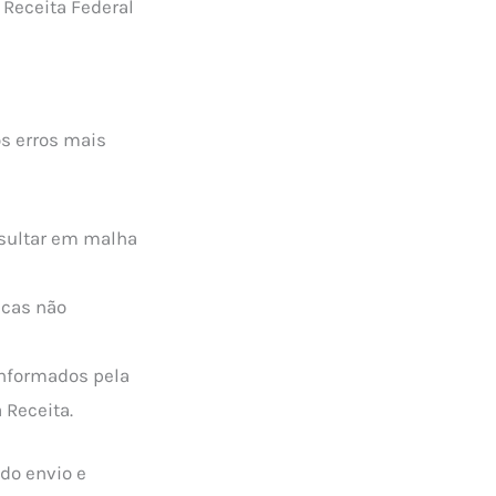
 Receita Federal
os erros mais
esultar em malha
icas não
informados pela
 Receita.
 do envio e