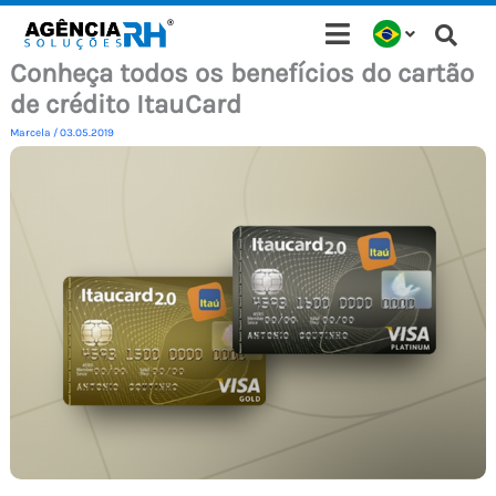
Ir
para
Conheça todos os benefícios do cartão
o
de crédito ItauCard
conteúdo
Marcela
/
03.05.2019