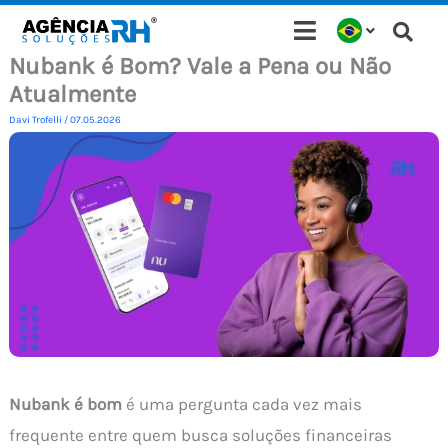
Ir
para
Nubank é Bom? Vale a Pena ou Não
o
Atualmente
conteúdo
Davi Trofelli
/
07.05.2026
Nubank é bom
é uma pergunta cada vez mais
frequente entre quem busca soluções financeiras