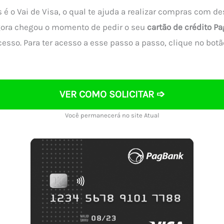
 é o Vai de Visa, o qual te ajuda a realizar compras com de
ora chegou o momento de pedir o seu
cartão de crédito P
cesso. Para ter acesso a esse passo a passo, clique no bo
VER COMO SOLICITAR ➩
Você permanecerá no site Atual