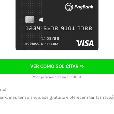
VER COMO SOLICITAR ➩
Você permanecerá no site Atual
ito!
nk, eles têm a anuidade gratuita e oferecem tarifas razoáv