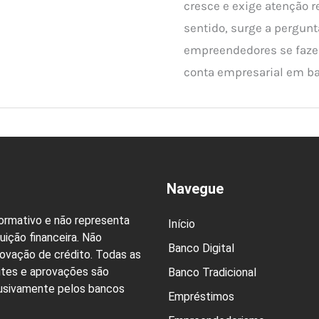
cresce e exige atenção 
sentido, surge a pergun
empreendedores se faze
conta empresarial em ba
Navegue
formativo e não representa
Início
uição financeira. Não
Banco Digital
rovação de crédito. Todas as
ites e aprovações são
Banco Tradicional
lusivamente pelos bancos
Empréstimos