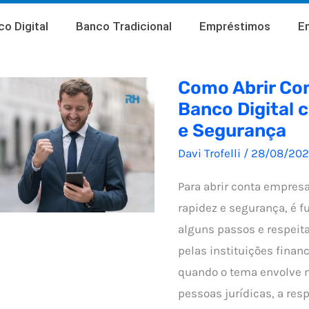
o Digital
Banco Tradicional
Empréstimos
E
Como Abrir Co
Banco Digital 
e Segurança
Davi Trofelli
/
28/08/20
Para abrir conta empres
rapidez e segurança, é 
alguns passos e respeita
pelas instituições finance
quando o tema envolve
pessoas jurídicas, a res