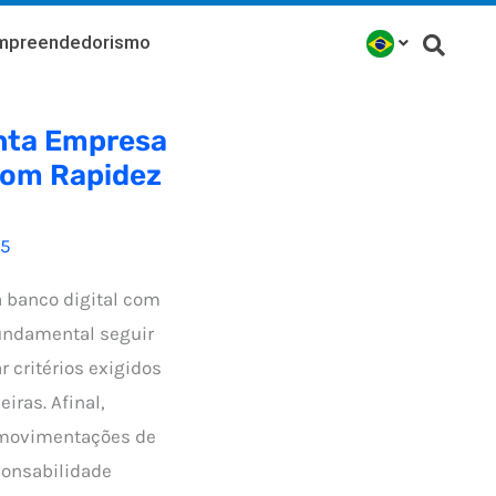
mpreendedorismo
nta Empresa
com Rapidez
25
a banco digital com
fundamental seguir
r critérios exigidos
iras. Afinal,
 movimentações de
ponsabilidade