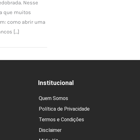
redobrada. Nesse
ta que muitos
m: como abrir uma
ncos […]
Institucional
Quem Somos
Política de Privacidade
Termos e Condições
Disclaimer