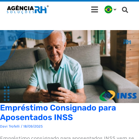
Ir
para
o
conteúdo
Empréstimo Consignado para
Aposentados INSS
Davi Trofelli
/
18/09/2025
Empréstimo consignado para aposentados INSS vem se