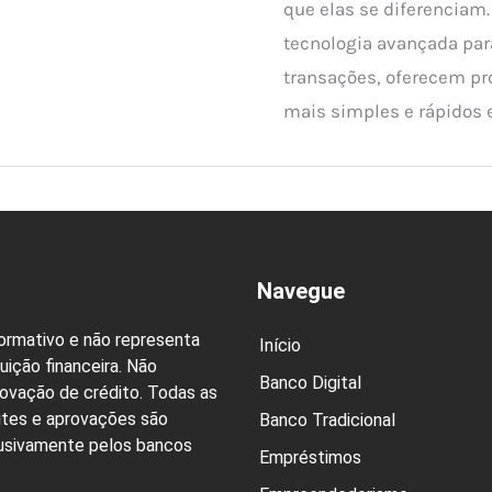
que elas se diferenciam
tecnologia avançada par
transações, oferecem p
mais simples e rápidos 
Navegue
formativo e não representa
Início
uição financeira. Não
Banco Digital
rovação de crédito. Todas as
ites e aprovações são
Banco Tradicional
lusivamente pelos bancos
Empréstimos