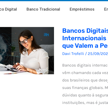
o Digital
Banco Tradicional
Empréstimos
E
Bancos Digitai
Internacionais 
que Valem a P
Davi Trofelli
/
25/09/20
Bancos digitais internac
vêm chamando cada vez
dos brasileiros que des
suas finanças globais. 
dúvidas quanto à segur
instituições, mas é jus