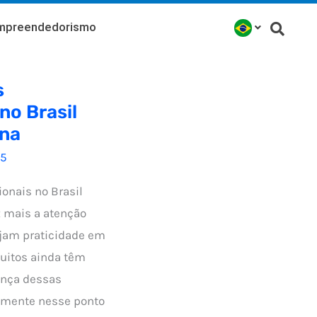
mpreendedorismo
s
no Brasil
ena
25
ionais no Brasil
 mais a atenção
ejam praticidade em
Muitos ainda têm
ança dessas
tamente nesse ponto