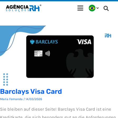
Ir
para
o
conteúdo
Barclays Visa Card
Maria Fernanda
/
14/03/2026
Sie bleiben auf dieser Seite! Barclays Visa Card ist eine
Kreditkarte, die sich besonders gut an die Anforderungen