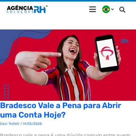
Ir
para
o
conteúdo
Bradesco Vale a Pena para Abrir
uma Conta Hoje?
Davi Trofelli
/
14/05/2026
Bradesco vale a pena é uma dúvida comum entre quem