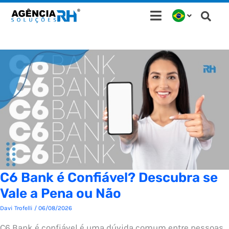
Ir
para
o
conteúdo
C6 Bank é Confiável? Descubra se
Vale a Pena ou Não
Davi Trofelli
/
06/08/2026
C6 Bank é confiável é uma dúvida comum entre pessoas