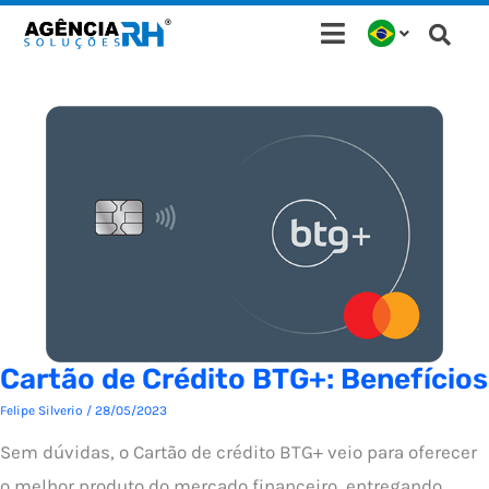
Ir
para
o
conteúdo
Cartão de Crédito BTG+: Benefícios
Felipe Silverio
/
28/05/2023
Sem dúvidas, o Cartão de crédito BTG+ veio para oferecer
o melhor produto do mercado financeiro, entregando