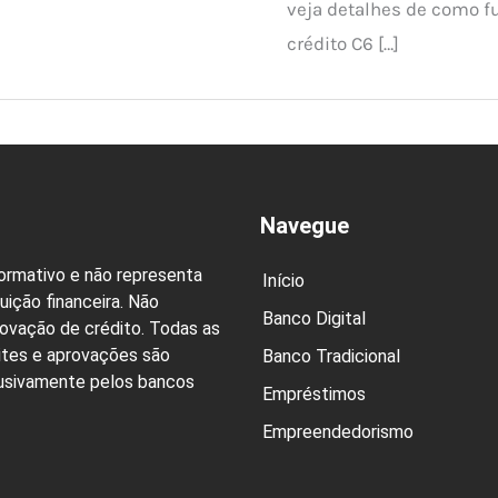
veja detalhes de como f
crédito C6 […]
Navegue
formativo e não representa
Início
uição financeira. Não
Banco Digital
rovação de crédito. Todas as
ites e aprovações são
Banco Tradicional
lusivamente pelos bancos
Empréstimos
Empreendedorismo