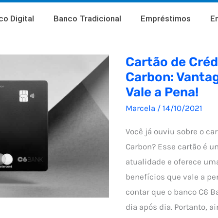
o Digital
Banco Tradicional
Empréstimos
E
Cartão de Créd
Carbon: Vanta
Vale a Pena!
Marcela
/
14/10/2021
Você já ouviu sobre o car
Carbon? Esse cartão é u
atualidade e oferece um
benefícios que vale a pe
contar que o banco C6 
dia após dia. Portanto, a