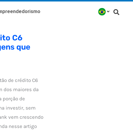
mpreendedorismo
ito C6
gens que
tão de crédito C6
m dos maiores da
a porção de
na investir, sem
Bank vem crescendo
inda nesse artigo