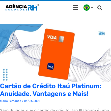
Ir
para
o
conteúdo
Cartão de Crédito Itaú Platinum:
Anuidade, Vantagens e Mais!
Maria Fernanda
/
04/04/2025
Sem dúvidas que o cartão de crédito Itaú Platinum é uma