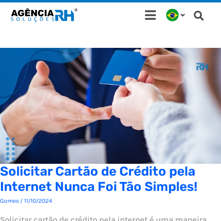
Ir
para
o
conteúdo
Solicitar Cartão de Crédito pela
Internet Nunca Foi Tão Simples!
Gomes
/
11/10/2024
Solicitar cartão de crédito pela internet é uma maneira