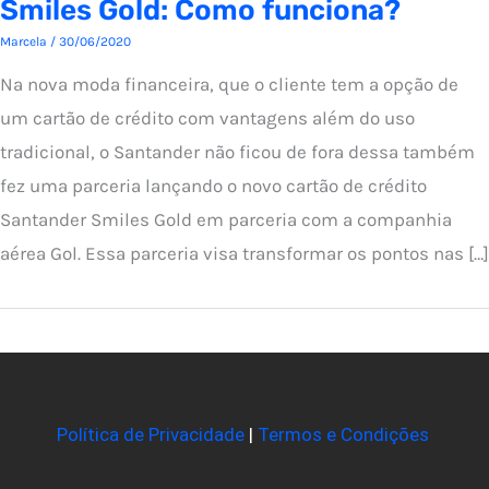
Smiles Gold: Como funciona?
Marcela
/
30/06/2020
Na nova moda financeira, que o cliente tem a opção de
um cartão de crédito com vantagens além do uso
tradicional, o Santander não ficou de fora dessa também
fez uma parceria lançando o novo cartão de crédito
Santander Smiles Gold em parceria com a companhia
aérea Gol. Essa parceria visa transformar os pontos nas […]
Política de Privacidade
|
Termos e Condições