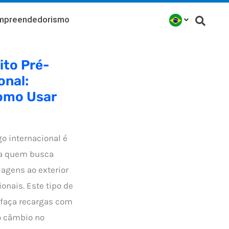
mpreendedorismo
ito Pré-
onal:
Como Usar
go internacional é
ra quem busca
iagens ao exterior
onais. Este tipo de
 faça recargas com
o câmbio no