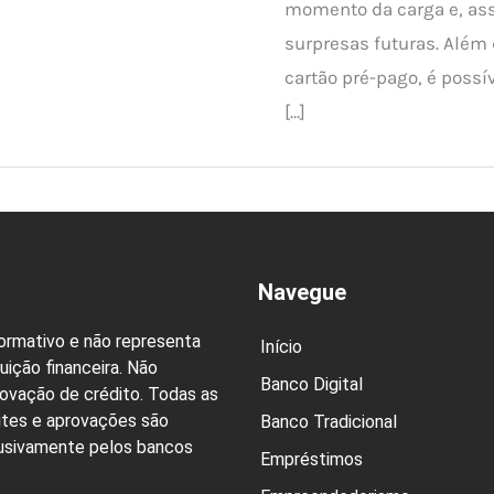
momento da carga e, ass
surpresas futuras. Além
cartão pré-pago, é possí
[…]
Navegue
formativo e não representa
Início
uição financeira. Não
Banco Digital
rovação de crédito. Todas as
ites e aprovações são
Banco Tradicional
lusivamente pelos bancos
Empréstimos