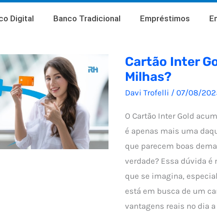
o Digital
Banco Tradicional
Empréstimos
E
Cartão Inter G
Milhas?
Davi Trofelli
/
07/08/202
O Cartão Inter Gold acu
é apenas mais uma daq
que parecem boas demai
verdade? Essa dúvida 
que se imagina, especi
está em busca de um car
vantagens reais no dia a 