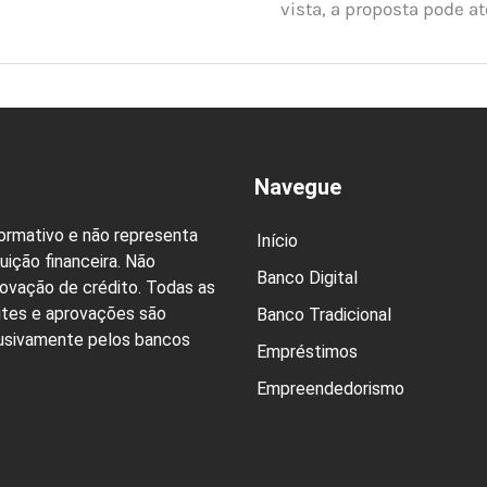
vista, a proposta pode at
Navegue
formativo e não representa
Início
uição financeira. Não
Banco Digital
rovação de crédito. Todas as
ites e aprovações são
Banco Tradicional
lusivamente pelos bancos
Empréstimos
Empreendedorismo