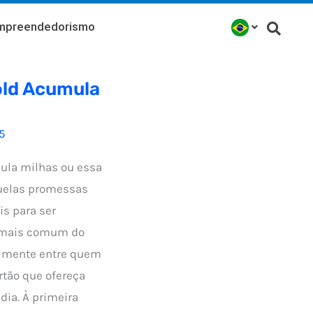
mpreendedorismo
old Acumula
5
mula milhas ou essa
uelas promessas
s para ser
é mais comum do
almente entre quem
tão que ofereça
dia. À primeira