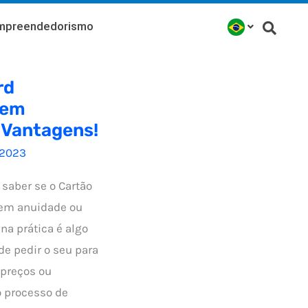
mpreendedorismo
rd
Tem
 Vantagens!
/2023
 saber se o Cartão
tem anuidade ou
na prática é algo
de pedir o seu para
 preços ou
 o processo de