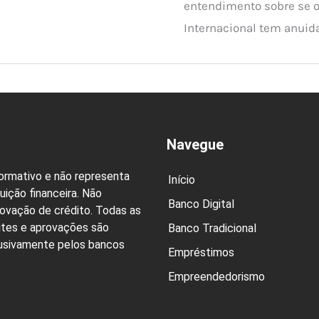
entendimento sobre se o
Internacional tem anuida
Navegue
formativo e não representa
Início
uição financeira. Não
Banco Digital
rovação de crédito. Todas as
ites e aprovações são
Banco Tradicional
lusivamente pelos bancos
Empréstimos
Empreendedorismo