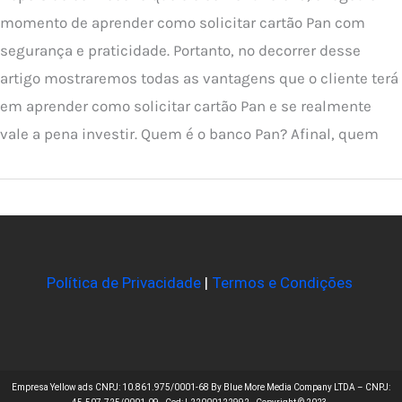
momento de aprender como solicitar cartão Pan com
segurança e praticidade. Portanto, no decorrer desse
artigo mostraremos todas as vantagens que o cliente terá
em aprender como solicitar cartão Pan e se realmente
vale a pena investir. Quem é o banco Pan? Afinal, quem
Política de Privacidade
|
Termos e Condições
Empresa Yellow ads CNPJ: 10.861.975/0001-68 By Blue More Media Company LTDA – CNPJ: