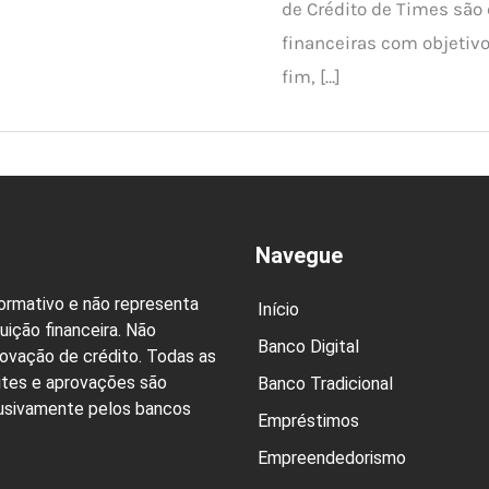
de Crédito de Times são
financeiras com objetivo
fim, […]
Navegue
formativo e não representa
Início
uição financeira. Não
Banco Digital
rovação de crédito. Todas as
ites e aprovações são
Banco Tradicional
lusivamente pelos bancos
Empréstimos
Empreendedorismo