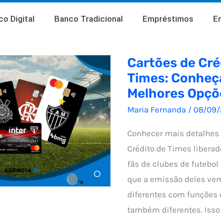
o Digital
Banco Tradicional
Empréstimos
E
Cartões de Cré
Times: Conheç
Melhores Opçõ
Maria Fernanda
/
08/09
Conhecer mais detalhes 
Crédito de Times liberad
fãs de clubes de futebol
que a emissão deles vem
diferentes com funções
também diferentes. Isso