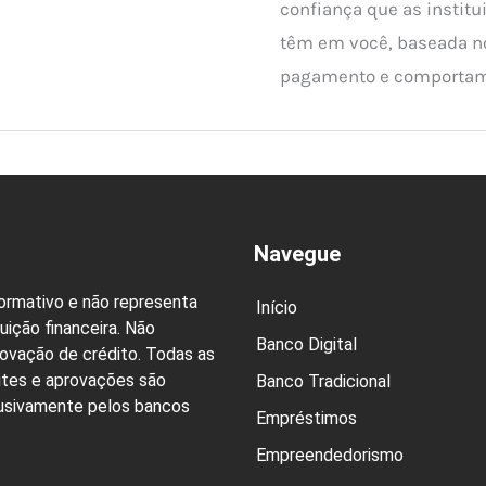
confiança que as institu
têm em você, baseada no
pagamento e comportam
Navegue
formativo e não representa
Início
uição financeira. Não
Banco Digital
rovação de crédito. Todas as
ites e aprovações são
Banco Tradicional
lusivamente pelos bancos
Empréstimos
Empreendedorismo