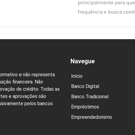
principalmente para qu
frequência e busca condi
Navegue
formativo e não representa
Início
uição financeira. Não
Banco Digital
rovação de crédito. Todas as
ites e aprovações são
Banco Tradicional
lusivamente pelos bancos
Empréstimos
Empreendedorismo