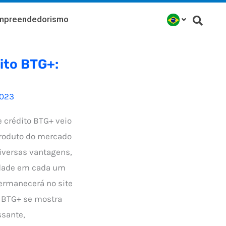
mpreendedorismo
ito BTG+:
023
 crédito BTG+ veio
produto do mercado
diversas vantagens,
idade em cada um
permanecerá no site
o BTG+ se mostra
ssante,