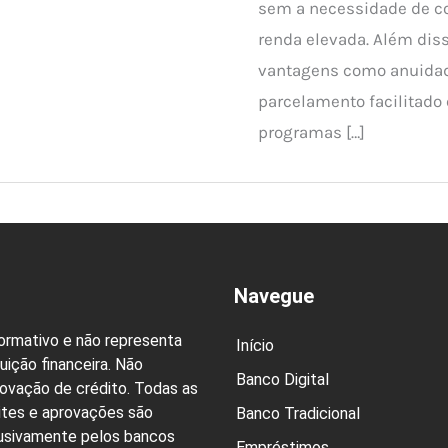
sem a necessidade de 
renda elevada. Além diss
vantagens como anuidad
parcelamento facilitado 
programas […]
Navegue
formativo e não representa
Início
uição financeira. Não
Banco Digital
rovação de crédito. Todas as
ites e aprovações são
Banco Tradicional
lusivamente pelos bancos
Empréstimos