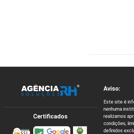
Aviso:
Este site é in
nenhuma instit
Certificados
realizamos ap
condições, lim
definidos exc