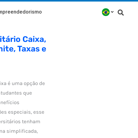
mpreendedorismo
tário Caixa,
ite, Taxas e
aixa é uma opção de
estudantes que
nefícios
ões especiais, esse
ersitários tenham
ma simplificada,