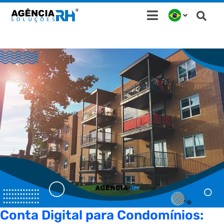
Ir
para
o
conteúdo
Conta Digital para Condomínios: