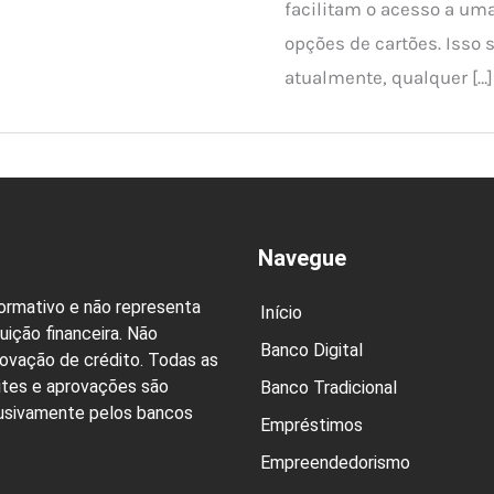
facilitam o acesso a u
opções de cartões. Isso s
atualmente, qualquer […]
Navegue
formativo e não representa
Início
uição financeira. Não
Banco Digital
rovação de crédito. Todas as
ites e aprovações são
Banco Tradicional
lusivamente pelos bancos
Empréstimos
Empreendedorismo