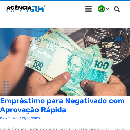
Ir
para
o
conteúdo
Empréstimo para Negativado com
Aprovação Rápida
Davi Trofelli
/
21/08/2025
Está à procura de um empréstimo para negativado com