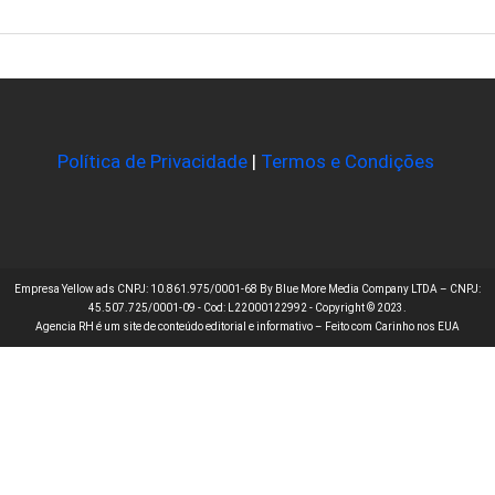
Política de Privacidade
|
Termos e Condições
Empresa Yellow ads CNPJ: 10.861.975/0001-68 By Blue More Media Company LTDA – CNPJ:
45.507.725/0001-09 - Cod: L22000122992 - Copyright © 2023.
Agencia RH é um site de conteúdo editorial e informativo – Feito com Carinho nos EUA