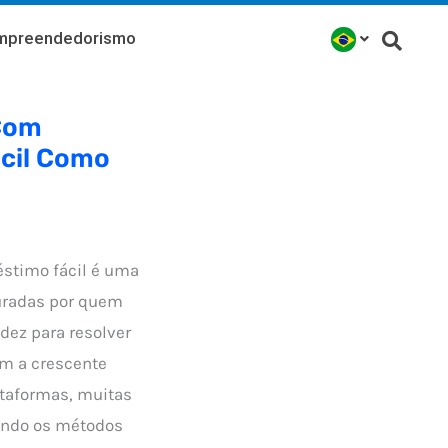
mpreendedorismo
 Com
cil Como
stimo fácil é uma
uradas por quem
idez para resolver
om a crescente
taformas, muitas
ando os métodos