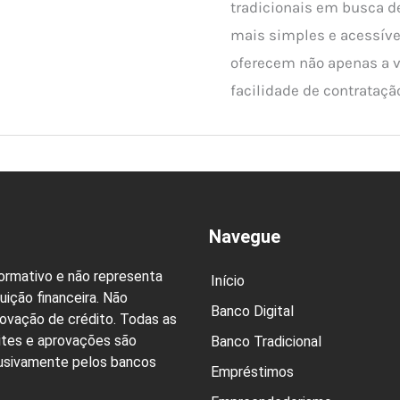
tradicionais em busca d
mais simples e acessíve
oferecem não apenas a 
facilidade de contrataçã
Navegue
formativo e não representa
Início
uição financeira. Não
Banco Digital
rovação de crédito. Todas as
ites e aprovações são
Banco Tradicional
lusivamente pelos bancos
Empréstimos