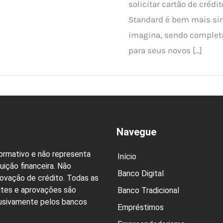
solicitar cartão de crédi
Standard é bem mais si
imagina, sendo complet
para seus novos […]
Navegue
formativo e não representa
Início
uição financeira. Não
Banco Digital
rovação de crédito. Todas as
ites e aprovações são
Banco Tradicional
lusivamente pelos bancos
Empréstimos