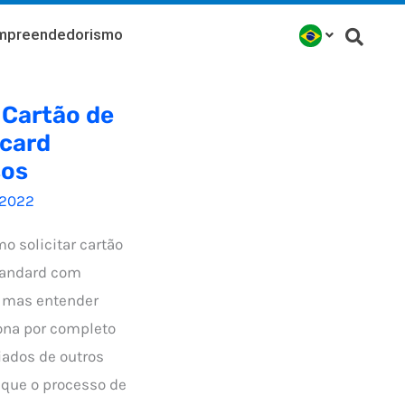
mpreendedorismo
 Cartão de
rcard
sos
/2022
o solicitar cartão
tandard com
, mas entender
na por completo
iados de outros
 que o processo de