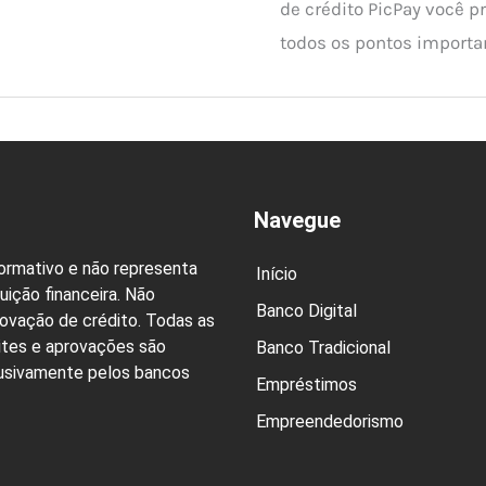
de crédito PicPay você p
todos os pontos importan
Navegue
formativo e não representa
Início
uição financeira. Não
Banco Digital
rovação de crédito. Todas as
ites e aprovações são
Banco Tradicional
lusivamente pelos bancos
Empréstimos
Empreendedorismo