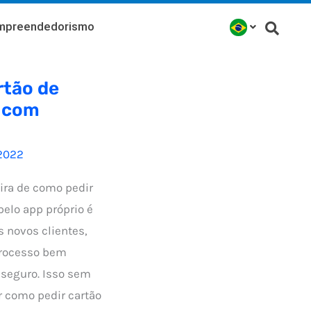
mpreendedorismo
rtão de
y com
2022
ira de como pedir
pelo app próprio é
 novos clientes,
processo bem
seguro. Isso sem
r como pedir cartão