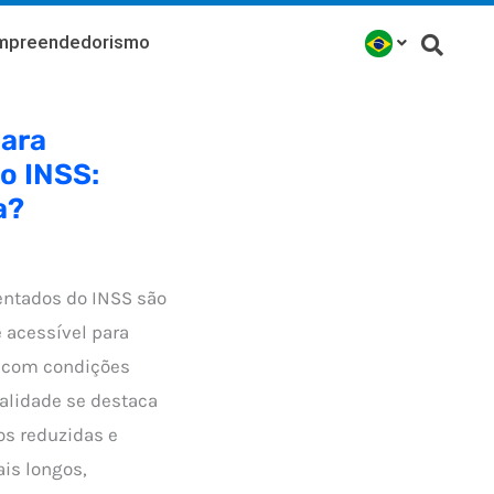
mpreendedorismo
ara
o INSS:
a?
ntados do INSS são
 acessível para
o com condições
alidade se destaca
ros reduzidas e
is longos,