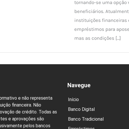
tornando-se uma opção v
beneficiários. Atualment
instituições financeiras
empréstimos para apose
mas as condições […]
Navegue
formativo e não representa
Início
uição financeira. Não
Banco Digital
rovação de crédito. Todas as
ites e aprovações são
Banco Tradicional
lusivamente pelos bancos
Empréstimos