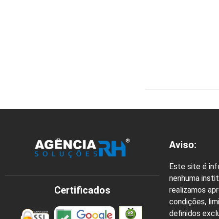
Aviso:
Este site é in
nenhuma instit
Certificados
realizamos ap
condições, lim
definidos exc