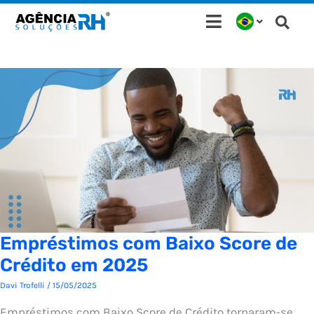
Ir
para
o
conteúdo
Empréstimos com Baixo Score de
Crédito em 2025
Davi Trofelli
/
15/05/2025
Empréstimos com Baixo Score de Crédito tornaram-se