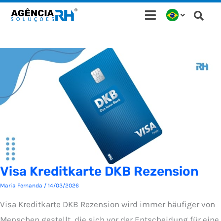
Ir
para
o
conteúdo
Visa Kreditkarte DKB Rezension
Maria Fernanda
/
14/03/2026
Visa Kreditkarte DKB Rezension wird immer häufiger von
Menschen gestellt, die sich vor der Entscheidung für eine