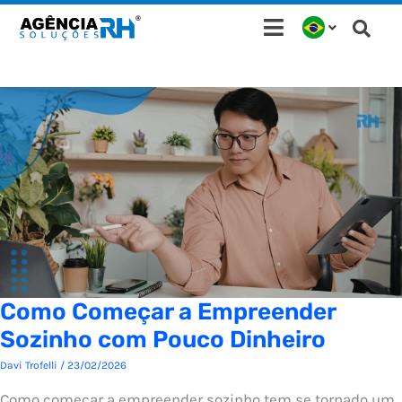
Ir
para
o
conteúdo
Como Começar a Empreender
Sozinho com Pouco Dinheiro
Davi Trofelli
/
23/02/2026
Como começar a empreender sozinho tem se tornado um