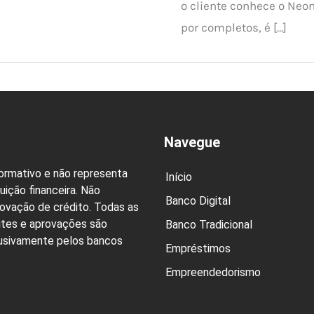
o cliente conhece o Neon
por completos, é […]
Navegue
formativo e não representa
Início
uição financeira. Não
Banco Digital
rovação de crédito. Todas as
ites e aprovações são
Banco Tradicional
lusivamente pelos bancos
Empréstimos
Empreendedorismo