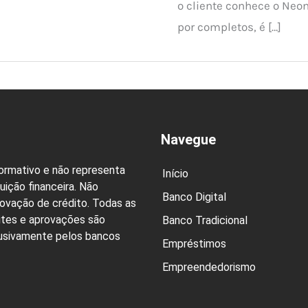
o cliente conhece o Neon
por completos, é […]
Navegue
formativo e não representa
Início
uição financeira. Não
Banco Digital
rovação de crédito. Todas as
ites e aprovações são
Banco Tradicional
lusivamente pelos bancos
Empréstimos
Empreendedorismo