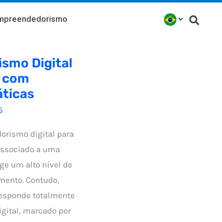
mpreendedorismo
smo Digital
s com
áticas
5
rismo digital para
associado a uma
ge um alto nível de
mento. Contudo,
responde totalmente
igital, marcado por