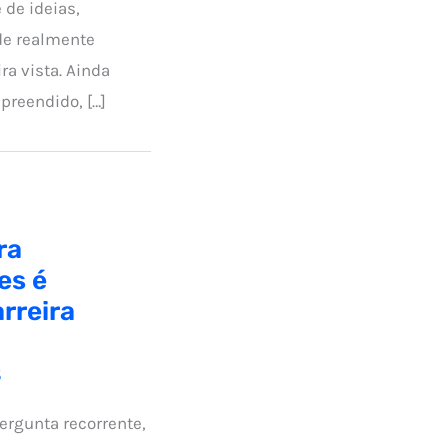
 de ideias,
de realmente
ra vista. Ainda
reendido, […]
ra
es é
rreira
5
ergunta recorrente,