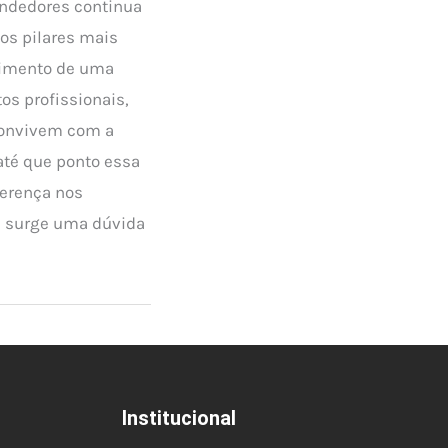
ndedores continua
os pilares mais
vimento de uma
os profissionais,
onvivem com a
té que ponto essa
ferença nos
, surge uma dúvida
Institucional