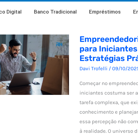
o Digital
Banco Tradicional
Empréstimos
E
Empreendedori
para Iniciante
Estratégias Pr
Davi Trofelli
/
09/10/202
Começar no empreendedo
iniciantes costuma ser 
tarefa complexa, que exi
conhecimento e planeja
essa percepção não cor
à realidade. O universo d