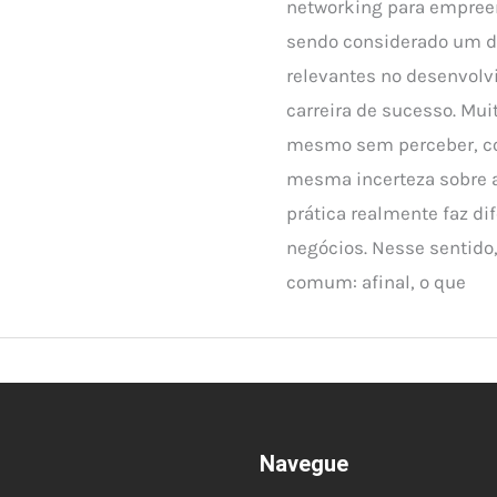
networking para empree
sendo considerado um d
relevantes no desenvol
carreira de sucesso. Muit
mesmo sem perceber, c
mesma incerteza sobre a
prática realmente faz di
negócios. Nesse sentido
comum: afinal, o que
Navegue