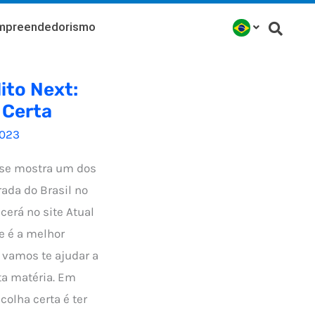
mpreendedorismo
ito Next:
 Certa
023
t se mostra um dos
ada do Brasil no
erá no site Atual
e é a melhor
 vamos te ajudar a
ta matéria. Em
colha certa é ter