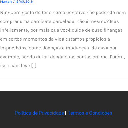
Marcela
/
13/05/2019
Ninguém gosta de ter o nome negativo não podendo nem
comprar uma camiseta parcelada, não é mesmo? Mas
infelizmente, por mais que você cuide de suas finanças,
em certos momentos da vida estamos propícios a
imprevistos, como doenças e mudanças de casa por
exemplo, sendo difícil deixar suas contas em dia. Porém,
isso não deve […]
Política de Privacidade
|
Termos e Condições