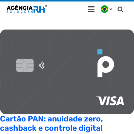
Ir
para
o
conteúdo
Cartão PAN: anuidade zero,
cashback e controle digital