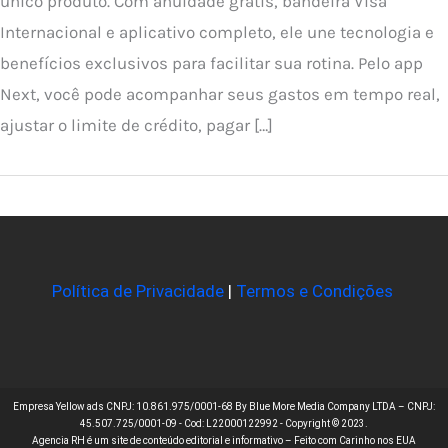
único produto. Com anuidade grátis, bandeira Visa
Internacional e aplicativo completo, ele une tecnologia e
benefícios exclusivos para facilitar sua rotina. Pelo app
Next, você pode acompanhar seus gastos em tempo real,
ajustar o limite de crédito, pagar […]
Política de Privacidade
|
Termos e Condições
Empresa Yellow ads CNPJ: 10.861.975/0001-68 By Blue More Media Company LTDA – CNPJ:
45.507.725/0001-09 - Cod: L22000122992 - Copyright © 2023.
Agencia RH é um site de conteúdo editorial e informativo – Feito com Carinho nos EUA