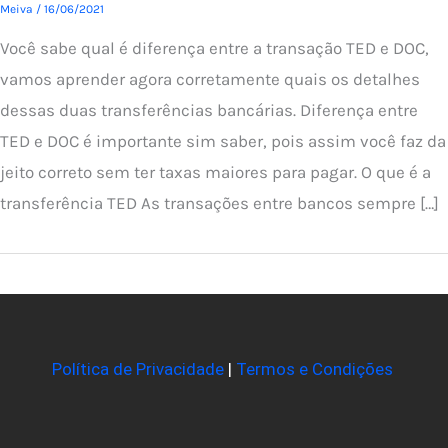
Meiva
/
16/06/2021
Você sabe qual é diferença entre a transação TED e DOC,
vamos aprender agora corretamente quais os detalhes
dessas duas transferências bancárias. Diferença entre
TED e DOC é importante sim saber, pois assim você faz da
jeito correto sem ter taxas maiores para pagar. O que é a
transferência TED As transações entre bancos sempre […]
Política de Privacidade
|
Termos e Condições