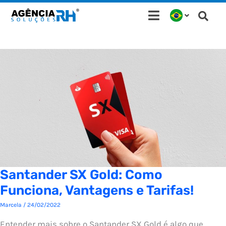
Ir
para
o
conteúdo
Santander SX Gold: Como
Funciona, Vantagens e Tarifas!
Marcela
/
24/02/2022
Entender mais sobre o Santander SX Gold é algo que