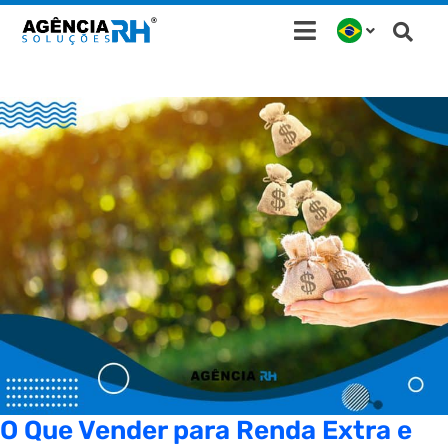
Ir
para
o
conteúdo
O Que Vender para Renda Extra e