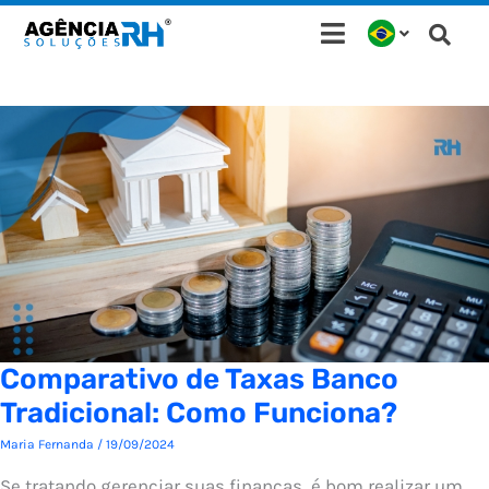
Ir
para
o
conteúdo
Comparativo de Taxas Banco
Tradicional: Como Funciona?
Maria Fernanda
/
19/09/2024
Se tratando gerenciar suas finanças, é bom realizar um